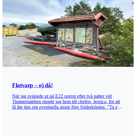
Flatvarp – oj då!
När jag svängde ut på E22 norrut efter två nätter vid
Timmernabben ringde jag hem till chefen, Jessica, för att
få lite tips om eventuella stopp före Söderköping. ”Ta en
sväng ut till Flatvarp. Det ligger vid vägs ände, längst ut i
skärgården. Många har skrivit gott om den platsen.” Sagt
och gjort. När du har passerat Gamleby håller du utkik
efter skyltarna mot Loftahammar och svänger höger in på
väg 210. Nu börjar en spännande färd längs kanonfina