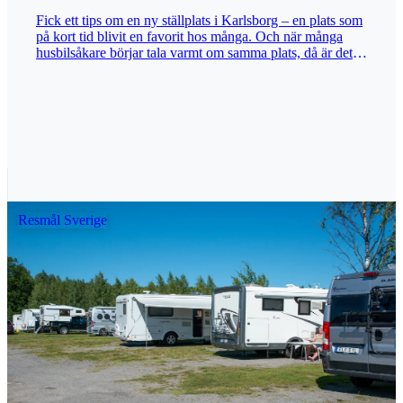
boka plats samt soptunnor med källsortering. Men vem
Fick ett tips om en ny ställplats i Karlsborg – en plats som
sjutton behöver service när man kan njuta av en stund i
på kort tid blivit en favorit hos många. Och när många
den magiska skärgården och äta sommarens garanterat
husbilsåkare börjar tala varmt om samma plats, då är det
bästa pizza? Det kan inte bli mindre än fem husbilar. Bra
bara att starta motorn och undersöka saken. I våras såg vi
jobbat, Flatvarp! Text & bild: Gomer Swahn Publicerad
bilder därifrån på Facebook. Då liknade området mest en
2026-07-27
byggarbetsplats med storhetsvansinne. Min spontana
tanke var: Det där hinner de aldrig klart med. Men nyfiken
i en strut som man är måste det förstås kontrolleras. Jag
rullade in och parkerade utanför ställplatsen utan några
större förväntningar. Men ack, vad jag bedrog mig. Det
var inte bara färdigt – det var så färdigt att man började
undra om bilderna från byggarbetsplatsen verkligen var
tagna samma år. De ansvariga måste ha läst regelboken
Resmål Sverige
”Så här bygger man en ställplats” från pärm till pärm.
Förmodligen flera gånger, med överstrykningspenna och
ett avslutande kunskapsprov. Här finns inte så mycket som
en felplacerad ruta att smågnälla över. Servicehuset ligger
intill och platserna är bokningsbara via Hamnsystem, en
bokningstjänst som får högsta betyg. Vid varje plats finns
gräs och en egen elstolpe. Dessutom har samtliga platser
sjöutsikt. Ingen behöver alltså låtsas beundra utsikten
genom grannens husbil. Tömningen av grå- och
svartvatten är samlad vid en brunn där även
toalettkassetten töms. Enkelt, praktiskt och nästan