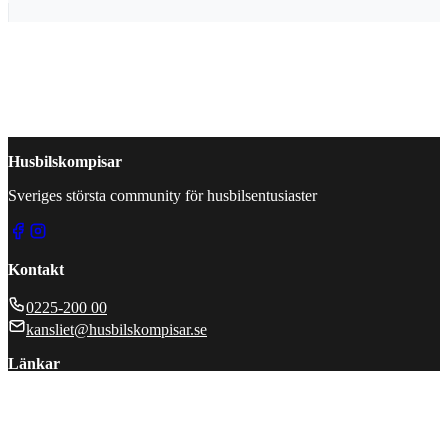
av lokalt hantverk. Du hittar utmärkta promenadvägar
utmed vattnet om man känner för en promenad eller
behöver rasta sin fyrfota kompis. Ställplatsen ligger upp
mot skogen, ett par hundra meter från själva hamnen. Det
innebär en promenad i morgonrock ner till servicehuset
som ligger i hamnen. Husbilar samsas med personbilar på
parkeringen som är dåligt uppmärkt. Det bäddar för
missförstånd och knorr i högsäsong. Av den anledningen
ger vi tre husbilar till Spiken som hade kunnat vara så
Husbilskompisar
mycket bättre med lite uppstyrning på P-platserna. Text &
Bild: Gomer Swahn
Sveriges största community för husbilsentusiaster
Kontakt
0225-200 00
kansliet@husbilskompisar.se
Länkar
Kontakt
Om oss
Annonsera
Utgivningsbevis
Integritetspolicy
Press
Hantera kakor