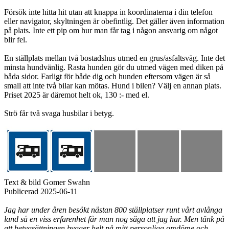
Försök inte hitta hit utan att knappa in koordinaterna i din telefon
eller navigator, skyltningen är obefintlig. Det gäller även information
på plats. Inte ett pip om hur man får tag i någon ansvarig om något
blir fel.
En ställplats mellan två bostadshus utmed en grus/asfaltsväg. Inte det
minsta hundvänlig. Rasta hunden gör du utmed vägen med diken på
båda sidor. Farligt för både dig och hunden eftersom vägen är så
small att inte två bilar kan mötas. Hund i bilen? Välj en annan plats.
Priset 2025 är däremot helt ok, 130 :- med el.
Strö får två svaga husbilar i betyg.
Text & bild Gomer Swahn
Publicerad 2025-06-11
Jag har under åren besökt nästan 800 ställplatser runt vårt avlånga
land så en viss erfarenhet får man nog säga att jag har. Men tänk på
att betygsättningen bygger helt på mitt personliga omdöme och