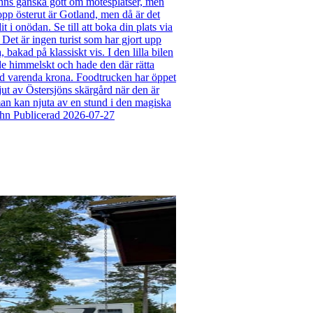
nns ganska gott om mötesplatser, men
opp österut är Gotland, men då är det
 i onödan. Se till att boka din plats via
 Det är ingen turist som har gjort upp
bakad på klassiskt vis. I den lilla bilen
de himmelskt och hade den där rätta
rd varenda krona. Foodtrucken har öppet
 njut av Östersjöns skärgård när den är
man kan njuta av en stund i den magiska
wahn Publicerad 2026-07-27