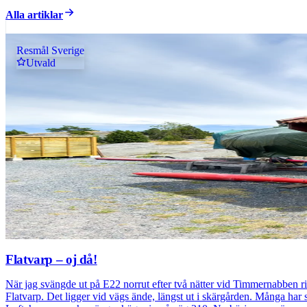
Alla artiklar
Resmål Sverige
Utvald
Flatvarp – oj då!
När jag svängde ut på E22 norrut efter två nätter vid Timmernabben ring
Flatvarp. Det ligger vid vägs ände, längst ut i skärgården. Många har 