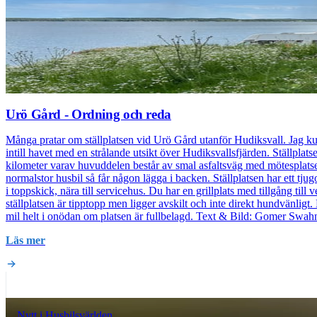
Urö Gård - Ordning och reda
Många pratar om ställplatsen vid Urö Gård utanför Hudiksvall. Jag kunde 
intill havet med en strålande utsikt över Hudiksvallsfjärden. Ställplats
kilometer varav huvuddelen består av smal asfaltsväg med mötesplatser
normalstor husbil så får någon lägga i backen. Ställplatsen har ett tjugo
i toppskick, nära till servicehus. Du har en grillplats med tillgång till 
ställplatsen är tipptopp men ligger avskilt och inte direkt hundvänligt. 
mil helt i onödan om platsen är fullbelagd. Text & Bild: Gomer Swah
Läs mer
Nytt i Husbilsvärlden