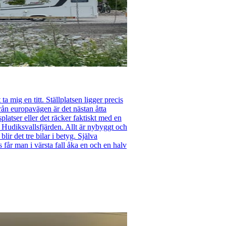
a mig en titt. Ställplatsen ligger precis
Från europavägen är det nästan åtta
atser eller det räcker faktiskt med en
er Hudiksvallsfjärden. Allt är nybyggt och
lir det tre bilar i betyg. Själva
s får man i värsta fall åka en och en halv