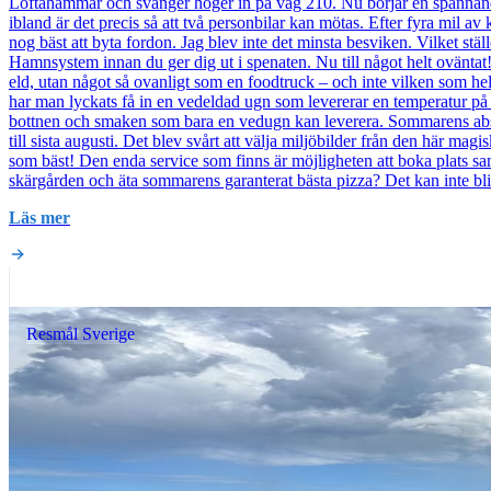
Loftahammar och svänger höger in på väg 210. Nu börjar en spännande
ibland är det precis så att två personbilar kan mötas. Efter fyra mil 
nog bäst att byta fordon. Jag blev inte det minsta besviken. Vilket stä
Hamnsystem innan du ger dig ut i spenaten. Nu till något helt oväntat! 
eld, utan något så ovanligt som en foodtruck – och inte vilken som helst
har man lyckats få in en vedeldad ugn som levererar en temperatur p
bottnen och smaken som bara en vedugn kan leverera. Sommarens absol
till sista augusti. Det blev svårt att välja miljöbilder från den här magi
som bäst! Den enda service som finns är möjligheten att boka plats s
skärgården och äta sommarens garanterat bästa pizza? Det kan inte b
Läs mer
Resmål Sverige