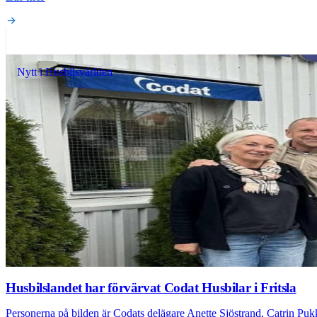
Nytt i Husbilsvärlden
Husbilslandet har förvärvat Codat Husbilar i Fritsla
Personerna på bilden är Codats delägare Anette Sjöstrand, Catrin Pu