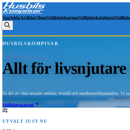
Startsida
Artiklar
Shop
Ställplatskartan
Ställplatskatalogen
Ställpl
HUSBILSKOMPISAR
Allt för livsnjutare
Ta del av våra senaste artiklar, resmål och medlemserbjudanden. Vi saml
Ställplatskartan
Upptäck Artiklar
UTVALT JUST NU