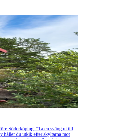
 före Söderköping. ”Ta en sväng ut till
y håller du utkik efter skyltarna mot