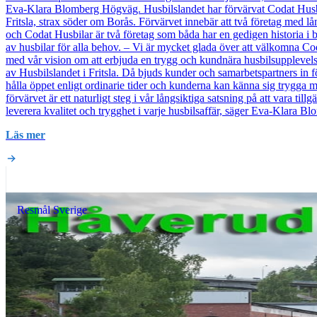
Eva-Klara Blomberg Högväg. ​​ Husbilslandet har förvärvat Codat Husbi
Fritsla, strax söder om Borås. Förvärvet innebär att två företag med
och Codat Husbilar är två företag som båda har en gedigen historia i 
av husbilar för alla behov. – Vi är mycket glada över att välkomna Cod
med vår vision om att erbjuda en trygg och kundnära husbilsupplevel
av Husbilslandet i Fritsla. Då bjuds kunder och samarbetspartners in 
hålla öppet enligt ordinarie tider och kunderna kan känna sig trygga
förvärvet är ett naturligt steg i vår långsiktiga satsning på att vara til
leverera kvalitet och trygghet i varje husbilsaffär, säger Eva-Klara
Läs mer
Resmål Sverige