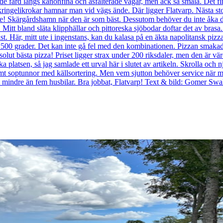
 färd längs kanonfina och asfalterade vägar, men ack så smala. Det fi
av kringelikrokar hamnar man vid vägs ände. Där ligger Flatvarp. Nästa st
lle! Skärgårdshamn när den är som bäst. Dessutom behöver du inte åka dit
Mitt bland släta klipphällar och pittoreska sjöbodar doftar det av brasa.
. Här, mitt ute i ingenstans, kan du kalasa på en äkta napolitansk pizza, 
å 500 grader. Det kan inte gå fel med den kombinationen. Pizzan smaka
ut bästa pizza! Priset ligger strax under 200 riksdaler, men den är vä
ska platsen, så jag samlade ett urval här i slutet av artikeln. Skrolla och
amt soptunnor med källsortering. Men vem sjutton behöver service när 
li mindre än fem husbilar. Bra jobbat, Flatvarp! Text & bild: Gomer S