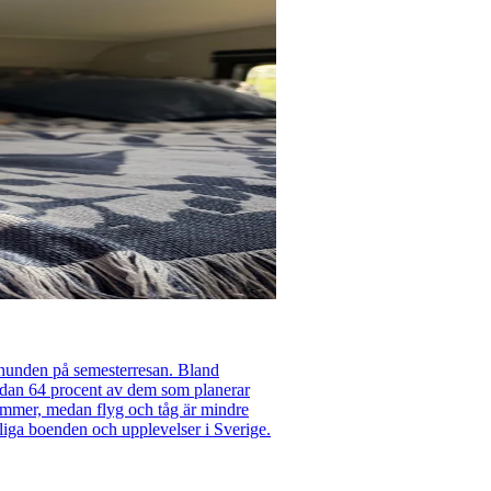
 hunden på semesterresan. Bland
medan 64 procent av dem som planerar
kommer, medan flyg och tåg är mindre
liga boenden och upplevelser i Sverige.