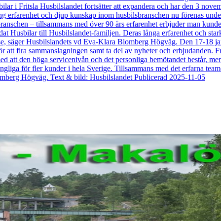
lar i Fritsla Husbilslandet fortsätter att expandera och har den 3 nove
 lång erfarenhet och djup kunskap inom husbilsbranschen nu förenas un
branschen – tillsammans med över 90 års erfarenhet erbjuder man kundern
at Husbilar till Husbilslandet-familjen. Deras långa erfarenhet och star
se, säger Husbilslandets vd Eva-Klara Blomberg Högväg. Den 17-18 jan
för att fira sammanslagningen samt ta del av nyheter och erbjudanden. 
 med att den höga servicenivån och det personliga bemötandet består, m
lgängliga för fler kunder i hela Sverige. Tillsammans med det erfarna teamet
 Blomberg Högväg. Text & bild: Husbilslandet Publicerad 2025-11-05