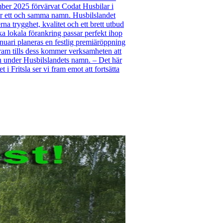
mber 2025 förvärvat Codat Husbilar i
der ett och samma namn. Husbilslandet
a trygghet, kvalitet och ett brett utbud
ka lokala förankring passar perfekt ihop
uari planeras en festlig premiäröppning
Fram tills dess kommer verksamheten att
en under Husbilslandets namn. – Det här
 i Fritsla ser vi fram emot att fortsätta