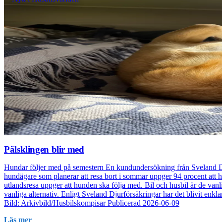
Pälsklingen blir med
Hundar följer med på semestern En kundundersökning från Sveland Dj
hundägare som planerar att resa bort i sommar uppger 94 procent att
utlandsresa uppger att hunden ska följa med. Bil och husbil är de van
vanliga alternativ. Enligt Sveland Djurförsäkringar har det blivit en
Bild: Arkivbild/Husbilskompisar Publicerad 2026-06-09
Läs mer