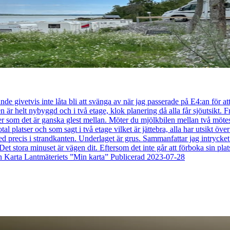
givetvis inte låta bli att svänga av när jag passerade på E4:an för att t
en är helt nybyggd och i två etage, klok planering då alla får sjöutsikt. 
 som det är ganska glest mellan. Möter du mjölkbilen mellan två mötespl
tal platser och som sagt i två etage vilket är jättebra, alla har utsikt öv
ved precis i strandkanten. Underlaget är grus. Sammanfattar jag intrycket b
Det stora minuset är vägen dit. Eftersom det inte går att förboka sin plat
n Karta Lantmäteriets ”Min karta” Publicerad 2023-07-28