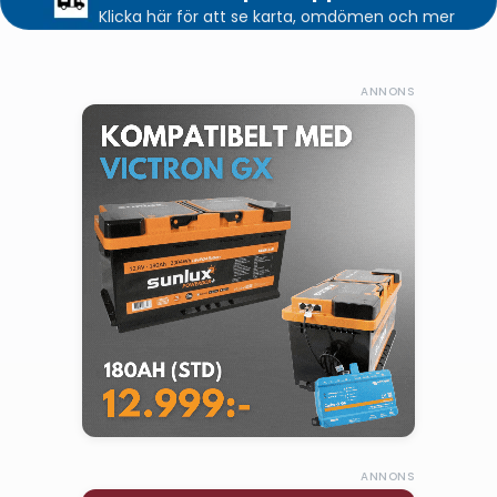
Klicka här för att se karta, omdömen och mer
ANNONS
ANNONS