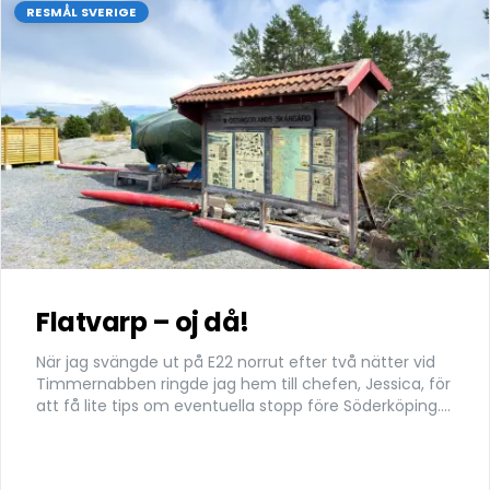
RESMÅL SVERIGE
Flatvarp – oj då!
När jag svängde ut på E22 norrut efter två nätter vid
Timmernabben ringde jag hem till chefen, Jessica, för
att få lite tips om eventuella stopp före Söderköping.
”Ta en sväng ut till Flatvarp. Det ligger vid vägs ände,
längst ut i skärgården. Många har skrivit gott om den
platsen.” Sagt och gjort. När du har passerat Gamleby