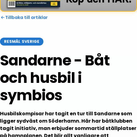
Tillbaka till artiklar
RESMÅL SVERIGE
Sandarne - Båt
och husbil i
symbios
Husbilskompisar har tagit en tur till Sandarne som
ligger sydväst om Söderhamn. Här har båtklubben
tagit initiativ, man erbjuder sommartid ställplatser
på hamnplanen. Det blir allt vanligare att