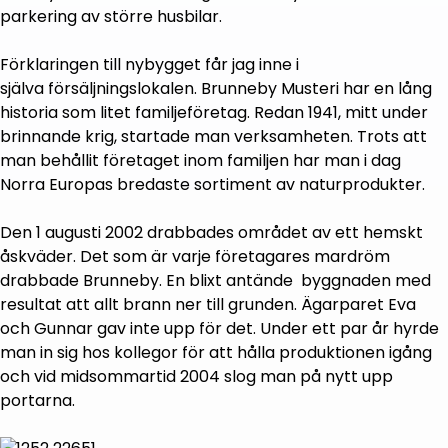
parkering av större husbilar.
Förklaringen till nybygget får jag inne i
själva försäljningslokalen. Brunneby Musteri har en lång
historia som litet familjeföretag. Redan 1941, mitt under
brinnande krig, startade man verksamheten. Trots att
man behållit företaget inom familjen har man i dag
Norra Europas bredaste sortiment av naturprodukter.
Den 1 augusti 2002 drabbades området av ett hemskt
åskväder. Det som är varje företagares mardröm
drabbade Brunneby. En blixt antände byggnaden med
resultat att allt brann ner till grunden. Ägarparet Eva
och Gunnar gav inte upp för det. Under ett par år hyrde
man in sig hos kollegor för att hålla produktionen igång
och vid midsommartid 2004 slog man på nytt upp
portarna.