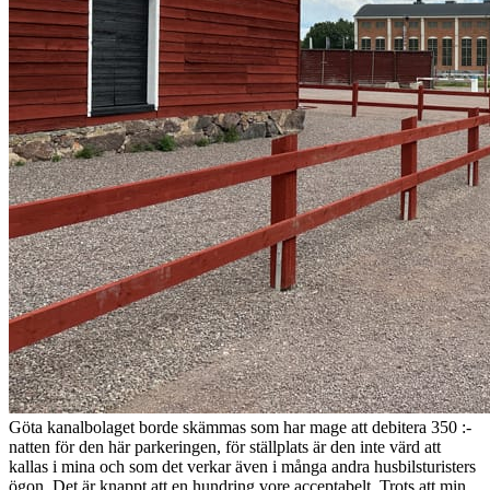
Göta kanalbolaget borde skämmas som har mage att debitera 350 :-
natten för den här parkeringen, för ställplats är den inte värd att
kallas i mina och som det verkar även i många andra husbilsturisters
ögon. Det är knappt att en hundring vore acceptabelt. Trots att min