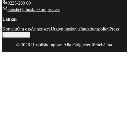
0225-200 00
kansliet@husbilskompisar.se
Länkar
Kontakt
Om oss
Annonsera
Utgivningsbevis
Integritetspolicy
Press
Hantera kakor
©
2026
Husbilskompisar. Alla rättigheter förbehållna.