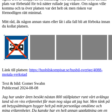
plats var förbetald för två nätter rullade jag vidare. Om någon ville
komma och ta över platsen var det helt ok men risken var
förmodligen rätt minimal.
Mitt råd, åk någon annan stans eller låt i alla fall bli att förboka innan
du kollat platsen.
Länk till platsen:
https://husbilskompisar.se/husbil-sverige/4088-
motala-verkstad
Text & bild: Gomer Swahn
Publicerad 2024-08-08
Jag har under åren besökt nästan 800 ställplatser runt vårt avlånga
land så en viss erfarenhet får man nog säga att jag har. Men tänk på
att betygsättningen bygger helt på mitt personliga omdöme och
mina erfarenheter. Du kanske har en helt annan uppfattning om en