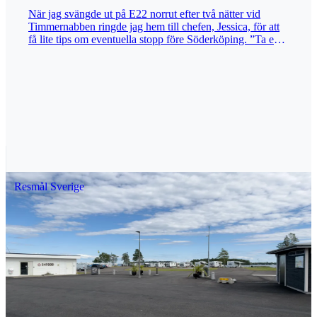
När jag svängde ut på E22 norrut efter två nätter vid
Timmernabben ringde jag hem till chefen, Jessica, för att
få lite tips om eventuella stopp före Söderköping. ”Ta en
sväng ut till Flatvarp. Det ligger vid vägs ände, längst ut i
skärgården. Många har skrivit gott om den platsen.” Sagt
och gjort. När du har passerat Gamleby håller du utkik
efter skyltarna mot Loftahammar och svänger höger in på
väg 210. Nu börjar en spännande färd längs kanonfina
och asfalterade vägar, men ack så smala. Det finns ganska
gott om mötesplatser, men ibland är det precis så att två
personbilar kan mötas. Efter fyra mil av kringelikrokar
hamnar man vid vägs ände. Där ligger Flatvarp. Nästa
stopp österut är Gotland, men då är det nog bäst att byta
fordon. Jag blev inte det minsta besviken. Vilket ställe!
Resmål Sverige
Skärgårdshamn när den är som bäst. Dessutom behöver
du inte åka dit i onödan. Se till att boka din plats via
Hamnsystem innan du ger dig ut i spenaten. Nu till något
helt oväntat! Mitt bland släta klipphällar och pittoreska
sjöbodar doftar det av brasa. Det är ingen turist som har
gjort upp eld, utan något så ovanligt som en foodtruck –
och inte vilken som helst. Här, mitt ute i ingenstans, kan
du kalasa på en äkta napolitansk pizza, bakad på klassiskt
vis. I den lilla bilen har man lyckats få in en vedeldad ugn
som levererar en temperatur på 500 grader. Det kan inte