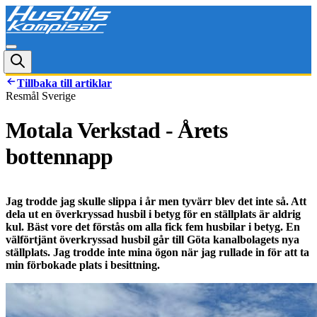
Tillbaka till artiklar
Resmål Sverige
Motala Verkstad - Årets
bottennapp
Jag trodde jag skulle slippa i år men tyvärr blev det inte så. Att
dela ut en överkryssad husbil i betyg för en ställplats är aldrig
kul. Bäst vore det förstås om alla fick fem husbilar i betyg. En
välförtjänt överkryssad husbil går till Göta kanalbolagets nya
ställplats. Jag trodde inte mina ögon när jag rullade in för att ta
min förbokade plats i besittning.