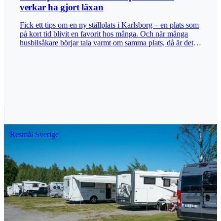
artikeln. Skrolla och njut av Östersjöns skärgård när den
verkar ha gjort läxan
är som bäst! Den enda service som finns är möjligheten att
boka plats samt soptunnor med källsortering. Men vem
Fick ett tips om en ny ställplats i Karlsborg – en plats som
sjutton behöver service när man kan njuta av en stund i
på kort tid blivit en favorit hos många. Och när många
den magiska skärgården och äta sommarens garanterat
husbilsåkare börjar tala varmt om samma plats, då är det
bästa pizza? Det kan inte bli mindre än fem husbilar. Bra
bara att starta motorn och undersöka saken. I våras såg vi
jobbat, Flatvarp! Text & bild: Gomer Swahn Publicerad
bilder därifrån på Facebook. Då liknade området mest en
2026-07-27
byggarbetsplats med storhetsvansinne. Min spontana
tanke var: Det där hinner de aldrig klart med. Men nyfiken
i en strut som man är måste det förstås kontrolleras. Jag
rullade in och parkerade utanför ställplatsen utan några
större förväntningar. Men ack, vad jag bedrog mig. Det
var inte bara färdigt – det var så färdigt att man började
undra om bilderna från byggarbetsplatsen verkligen var
tagna samma år. De ansvariga måste ha läst regelboken
Resmål Sverige
”Så här bygger man en ställplats” från pärm till pärm.
Förmodligen flera gånger, med överstrykningspenna och
ett avslutande kunskapsprov. Här finns inte så mycket som
en felplacerad ruta att smågnälla över. Servicehuset ligger
intill och platserna är bokningsbara via Hamnsystem, en
bokningstjänst som får högsta betyg. Vid varje plats finns
gräs och en egen elstolpe. Dessutom har samtliga platser
sjöutsikt. Ingen behöver alltså låtsas beundra utsikten
genom grannens husbil. Tömningen av grå- och
svartvatten är samlad vid en brunn där även