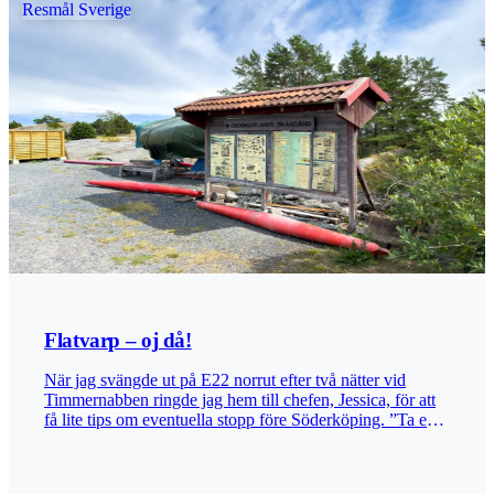
Resmål Sverige
Flatvarp – oj då!
När jag svängde ut på E22 norrut efter två nätter vid
Timmernabben ringde jag hem till chefen, Jessica, för att
få lite tips om eventuella stopp före Söderköping. ”Ta en
sväng ut till Flatvarp. Det ligger vid vägs ände, längst ut i
skärgården. Många har skrivit gott om den platsen.” Sagt
och gjort. När du har passerat Gamleby håller du utkik