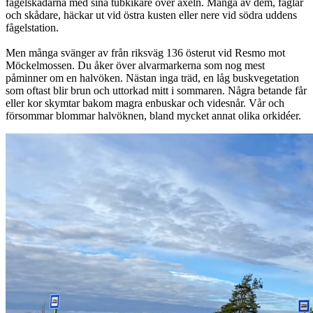
fågelskådarna med sina tubkikare över axeln. Många av dem, fåglar
och skådare, häckar ut vid östra kusten eller nere vid södra uddens
fågelstation.
Men många svänger av från riksväg 136 österut vid Resmo mot
Möckelmossen. Du åker över alvarmarkerna som nog mest
påminner om en halvöken. Nästan inga träd, en låg buskvegetation
som oftast blir brun och uttorkad mitt i sommaren. Några betande får
eller kor skymtar bakom magra enbuskar och videsnår. Vår och
försommar blommar halvöknen, bland mycket annat olika orkidéer.