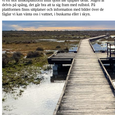
vi en stor utsiktsplattform intill sjöns lite djupare delar. Stigen är
delvis på spång, det går bra att ta sig fram med rullstol. På
plattformen finns sittplatser och information med bilder över de
fåglar vi kan vänta oss i vattnet, i buskarna eller i skyn.