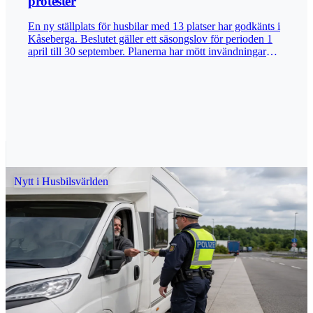
protester
En ny ställplats för husbilar med 13 platser har godkänts i
Kåseberga. Beslutet gäller ett säsongslov för perioden 1
april till 30 september. Planerna har mött invändningar
från en närliggande fastighet, där oro har framförts för
påverkan på boendemiljön. Även djurlivet i området har
lyfts under processen. Länsstyrelsen har bedömt att
ställplatsen inte väntas störa djurlivet vid den närliggande
våtmarken Gravarna. Förvaltningen bedömer inte heller
att åtgärden innebär en sådan omgivningspåverkan att den
inte kan tillåtas. Publicerad 2026-06-25 Bild:
Arkivbild/Husbilskompisar
Nytt i Husbilsvärlden