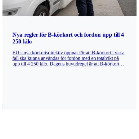
Nya regler för B-körkort och fordon upp till 4
250 kilo
EU:s nya körkortsdirektiv öppnar för att B-körkort i vissa
fall ska kunna användas för fordon med en totalvikt på
upp till 4 250 kilo. Dagens huvudregel är att B-körkort
gäller för personbil och lätt lastbil med en totalvikt på
högst 3 500 kilo. Den nya möjligheten gäller främst
fordon som drivs med alternativa bränslen, exempelvis el,
vätgas eller biogas. Skälet är att sådana fordon ofta väger
mer än motsvarande bensin- eller dieselfordon, bland
annat på grund av batterier och annan teknik. Gäller inte
generellt i Sverige I Sverige är den bredare 4 250-
kilosregeln ännu inte införd. Enligt Transportstyrelsen ska
reglerna börja tillämpas den 26 november 2027. Det är
ännu inte klart exakt hur de svenska reglerna kommer att
utformas. Exempelvis återstår det att se om särskild
utbildning eller prov kommer att krävas i vissa fall. Regeln
ska inte omfatta campingbilar eller husbilar. Sverige har