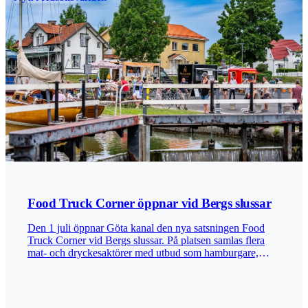
med dusch och toalett samt vatten och tömning av
gråvatten och latrin. Det finns även ett par platser som
fungerar bra även för husvagnar. Anvisade platser för
tältande gäster finns. Samtidigt öppnar First Camp ett
större antal asfalterade ställplatser vid handelsområdet,
nära bland annat McDonalds, Ikea och Sibylla. Den
satsningen får en mer stadsnära inriktning, med närhet till
mat, handel och annan service som kan vara viktig för
husbilsresenärer. De båda satsningarna bedöms
komplettera varandra. Den ena erbjuder ett mer naturnära
alternativ alldeles intill sjökanten, medan den andra ger
husbilister fler platser med närhet till service och handel.
Tillsammans kan de bidra till att locka fler husbilsresenärer
till området. Bilder: Destination Möckeln Publicerad
2026-06-30
Food Truck Corner öppnar vid Bergs slussar
Den 1 juli öppnar Göta kanal den nya satsningen Food
Truck Corner vid Bergs slussar. På platsen samlas flera
mat- och dryckesaktörer med utbud som hamburgare,
döner, italienska specialiteter, thaimat, glass, kaffe och
lokalt hantverksöl. Satsningen riktar sig till bland annat
kanalresenärer, cyklister, båtgäster och dagsbesökare. I
området finns även en nybyggd paviljong med