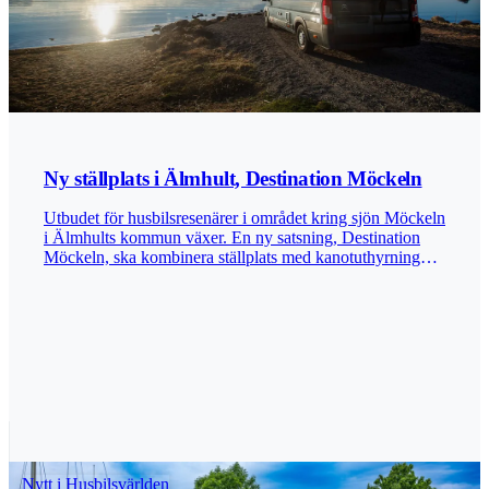
Ny ställplats i Älmhult, Destination Möckeln
Utbudet för husbilsresenärer i området kring sjön Möckeln
i Älmhults kommun växer. En ny satsning, Destination
Möckeln, ska kombinera ställplats med kanotuthyrning
och transporter för kanotgäster längs Helge å som rinner
genom sjön. Verksamheten med kanotuthyrning bygger
vidare på en äldre familjetradition sedan 35 år tillbaka i
tiden. Ställplatsen riktar sig främst till besökare som vill
stå nära naturen och ha tillgång till aktiviteter på och kring
vattnet. För husbilister är tanken att erbjuda en enkel och
naturnära uppställning, med möjlighet att kombinera
övernattningen med kanotpaddling och andra besöksmål i
närområdet. Älmhults centrum, med ett stort utbud av
restauranger och populära Ikea museum, ligger på
bekvämt cykelavstånd. Ställplatsen erbjuder el, servicehus
Nytt i Husbilsvärlden