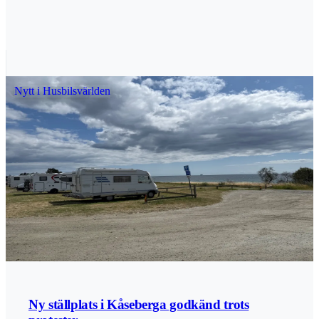
gemensamma sittplatser under tak. Paviljongen är öppen
dagligen klockan 11–18, medan flera aktörer har öppet
även på kvällstid. Besökare hänvisas till de ordinarie
parkeringarna vid Bergs gästhamn och slussområde. Food
Truck Corner nås till fots via området kring Bergs slussar.
Bild: Göta Kanalbolag Publicerad 2026-06-27
Nytt i Husbilsvärlden
Ny ställplats i Kåseberga godkänd trots