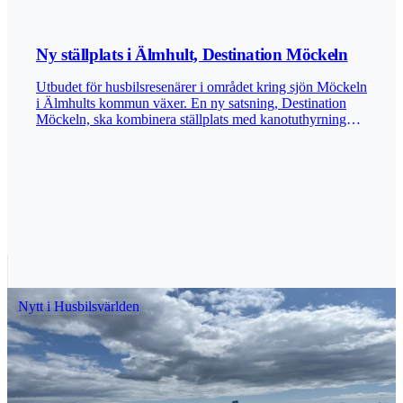
Ny ställplats i Älmhult, Destination Möckeln
Utbudet för husbilsresenärer i området kring sjön Möckeln
i Älmhults kommun växer. En ny satsning, Destination
Möckeln, ska kombinera ställplats med kanotuthyrning
och transporter för kanotgäster längs Helge å som rinner
genom sjön. Verksamheten med kanotuthyrning bygger
vidare på en äldre familjetradition sedan 35 år tillbaka i
tiden. Ställplatsen riktar sig främst till besökare som vill
stå nära naturen och ha tillgång till aktiviteter på och kring
vattnet. För husbilister är tanken att erbjuda en enkel och
naturnära uppställning, med möjlighet att kombinera
övernattningen med kanotpaddling och andra besöksmål i
närområdet. Älmhults centrum, med ett stort utbud av
restauranger och populära Ikea museum, ligger på
bekvämt cykelavstånd. Ställplatsen erbjuder el, servicehus
Nytt i Husbilsvärlden
med dusch och toalett samt vatten och tömning av
gråvatten och latrin. Det finns även ett par platser som
fungerar bra även för husvagnar. Anvisade platser för
tältande gäster finns. Samtidigt öppnar First Camp ett
större antal asfalterade ställplatser vid handelsområdet,
nära bland annat McDonalds, Ikea och Sibylla. Den