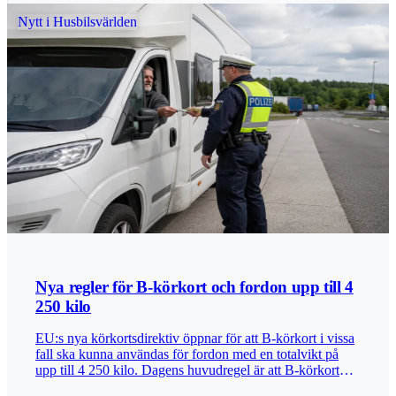
Nytt i Husbilsvärlden
Nya regler för B-körkort och fordon upp till 4
250 kilo
EU:s nya körkortsdirektiv öppnar för att B-körkort i vissa
fall ska kunna användas för fordon med en totalvikt på
upp till 4 250 kilo. Dagens huvudregel är att B-körkort
gäller för personbil och lätt lastbil med en totalvikt på