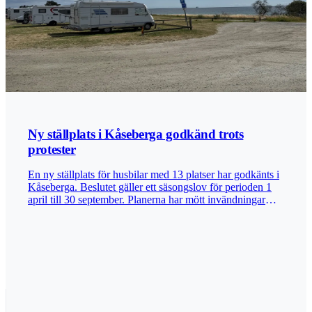
satsningen får en mer stadsnära inriktning, med närhet till
mat, handel och annan service som kan vara viktig för
husbilsresenärer. De båda satsningarna bedöms
komplettera varandra. Den ena erbjuder ett mer naturnära
alternativ alldeles intill sjökanten, medan den andra ger
husbilister fler platser med närhet till service och handel.
Tillsammans kan de bidra till att locka fler husbilsresenärer
till området. Bilder: Destination Möckeln Publicerad
2026-06-30
Ny ställplats i Kåseberga godkänd trots
protester
En ny ställplats för husbilar med 13 platser har godkänts i
Kåseberga. Beslutet gäller ett säsongslov för perioden 1
april till 30 september. Planerna har mött invändningar
från en närliggande fastighet, där oro har framförts för
påverkan på boendemiljön. Även djurlivet i området har
lyfts under processen. Länsstyrelsen har bedömt att
ställplatsen inte väntas störa djurlivet vid den närliggande
våtmarken Gravarna. Förvaltningen bedömer inte heller
att åtgärden innebär en sådan omgivningspåverkan att den
inte kan tillåtas. Publicerad 2026-06-25 Bild:
Arkivbild/Husbilskompisar