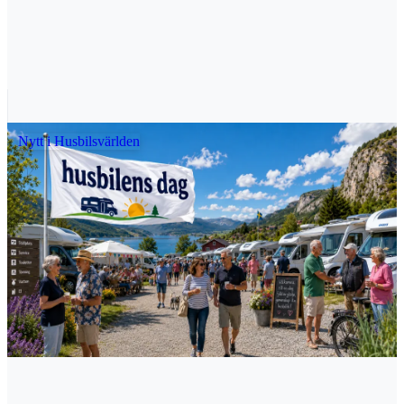
högst 3 500 kilo. Den nya möjligheten gäller främst
fordon som drivs med alternativa bränslen, exempelvis el,
vätgas eller biogas. Skälet är att sådana fordon ofta väger
mer än motsvarande bensin- eller dieselfordon, bland
annat på grund av batterier och annan teknik. Gäller inte
generellt i Sverige I Sverige är den bredare 4 250-
kilosregeln ännu inte införd. Enligt Transportstyrelsen ska
reglerna börja tillämpas den 26 november 2027. Det är
ännu inte klart exakt hur de svenska reglerna kommer att
Nytt i Husbilsvärlden
utformas. Exempelvis återstår det att se om särskild
utbildning eller prov kommer att krävas i vissa fall. Regeln
ska inte omfatta campingbilar eller husbilar. Sverige har
däremot redan en begränsad försöksverksamhet. Den
gäller juridiska personer, till exempel företag, myndigheter
och organisationer. De kan ansöka om tillstånd för att låta
förare med B-körkort köra tunga lastbilar som drivs med
alternativa bränslen. Fordonet ska ha en totalvikt på minst
3 501 kilo och högst 4 250 kilo. Föraren måste ha haft B-
körkort i minst två år. Försöket gäller endast tunga lastbilar
utan släp och inte persontransporter. Reglerna skiljer sig
mellan länder Flera europeiska länder har redan infört
liknande regler, men villkoren varierar. I Nederländerna är
det sedan den 1 juli 2025 tillåtet att köra lastbil eller husbil
upp till 4 250 kilo med B-körkort. Regeln gäller dock bara
inom Nederländerna, utan släp, och fordonet får inte vara