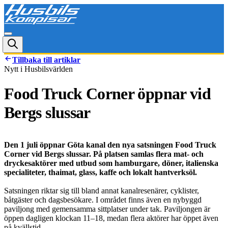
Tillbaka till artiklar
Nytt i Husbilsvärlden
Food Truck Corner öppnar vid
Bergs slussar
Den 1 juli öppnar Göta kanal den nya satsningen Food Truck
Corner vid Bergs slussar. På platsen samlas flera mat- och
dryckesaktörer med utbud som hamburgare, döner, italienska
specialiteter, thaimat, glass, kaffe och lokalt hantverksöl.
Satsningen riktar sig till bland annat kanalresenärer, cyklister,
båtgäster och dagsbesökare. I området finns även en nybyggd
paviljong med gemensamma sittplatser under tak. Paviljongen är
öppen dagligen klockan 11–18, medan flera aktörer har öppet även
på kvällstid.