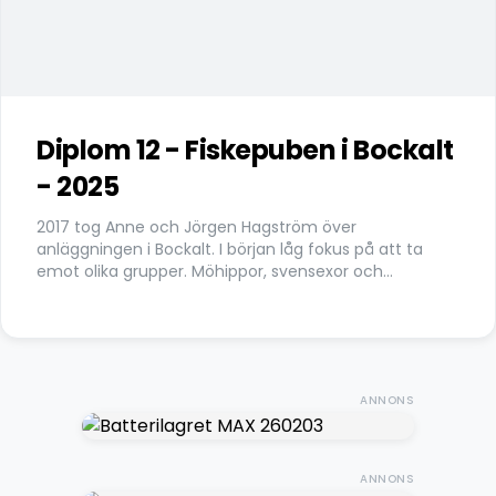
Diplom 12 - Fiskepuben i Bockalt
- 2025
2017 tog Anne och Jörgen Hagström över
anläggningen i Bockalt. I början låg fokus på att ta
emot olika grupper. Möhippor, svensexor och
företagsevent. Med pandemin i antågande slutade
bokningarna att rulla in. Jörgen berättar: - Det
hämtade sig aldrig riktigt efter pandemin så 2024 satt
vi och funderade på hur vi skulle förändra
verksamheten. Då kom idéen om ställplatser. Sagt
ANNONS
och gjort, under vintern fyllde man igen en av
dammarna och byggde 17 ställplatser på grus. El har
man inte dragit ännu men det finns planer på det i
framtiden. När navigatorn sagt sitt hamnar man vid
ANNONS
ett bostadshus mitt ute i ingenstans. Skyltar guidar en