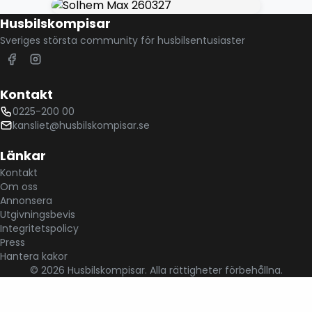
ner på en smal skogsväg, hur skall detta sluta?
Husbilskompisar
Plötsligt breder paradiset ut sig framför huven. En
fantastisk anläggning som vårdats förädlats och
Sveriges största community för husbilsentusiaster
skapats med omtanke och humor. Väl värda ett
diplom är dom, Anne och Jörgen. Artikeln
om Fiskepuben i Bockalt kan du läsa HÄR
Kontakt
Diplomutdelare: Gomer Swahn 2025-07-10
0225-200 00
kansliet@husbilskompisar.se
Länkar
Kontakt
Om oss
Annonsera
Utgivningsbevis
Integritetspolicy
Press
Hantera kakor
©
2026
Husbilskompisar. Alla rättigheter förbehållna.