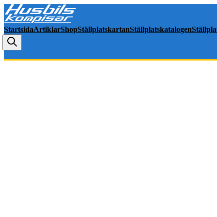
Startsida
Artiklar
Shop
Ställplatskartan
Ställplatskatalogen
Ställpl