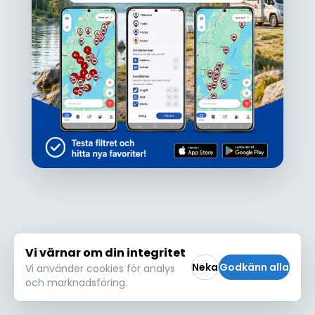
Ojdå!
Den här platsen hittades inte eller kunde
inte läsas in korrekt. Vänligen försök igen
Försök igen
Vi värnar om din integritet
Neka
Godkänn alla
Vi använder cookies för analys
och marknadsföring.