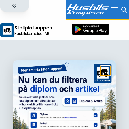
Ställplatsappen
Husbilskompisar AB
Logga in för att få full tillgång till alla funktioner!