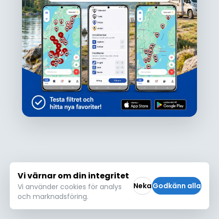
Ojdå!
Den här platsen hittades inte eller kunde
inte läsas in korrekt. Vänligen försök igen
Försök igen
Vi värnar om din integritet
Neka
Godkänn alla
Vi använder cookies för analys
och marknadsföring.