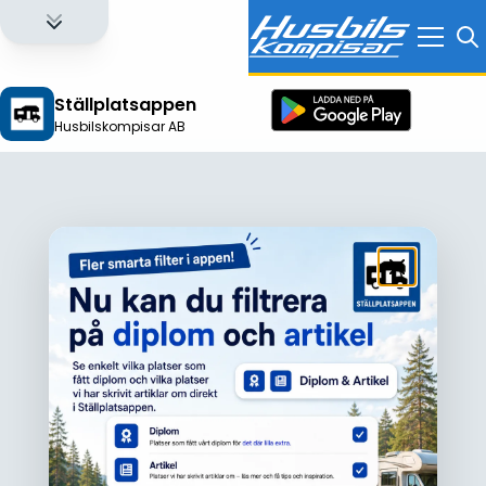
Ställplatsappen
Husbilskompisar AB
Logga in för att få full tillgång till alla funktioner!