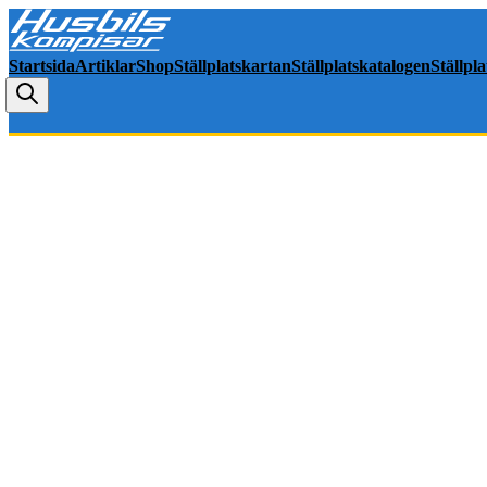
Startsida
Artiklar
Shop
Ställplatskartan
Ställplatskatalogen
Ställpl