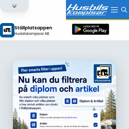
Ställplatsappen
Husbilskompisar AB
Logga in för att få full tillgång till alla funktioner!