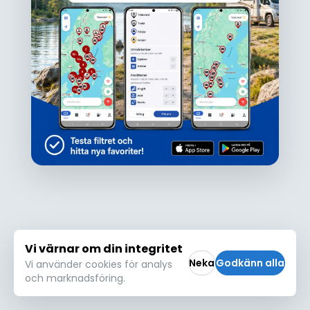
Ojdå!
Den här platsen hittades inte eller kunde
inte läsas in korrekt. Vänligen försök igen
Försök igen
Vi värnar om din integritet
Neka
Godkänn alla
Vi använder cookies för analys
och marknadsföring.