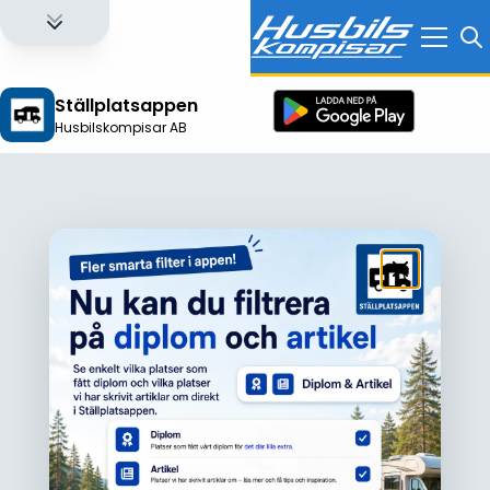
Ställplatsappen
Husbilskompisar AB
Logga in för att få full tillgång till alla funktioner!