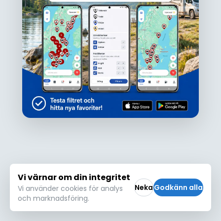
Ojdå!
Den här platsen hittades inte eller kunde
inte läsas in korrekt. Vänligen försök igen
Försök igen
Vi värnar om din integritet
Neka
Godkänn alla
Vi använder cookies för analys
och marknadsföring.