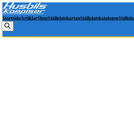
Startsida
Artiklar
Shop
Ställplatskartan
Ställplatskatalogen
Ställpl