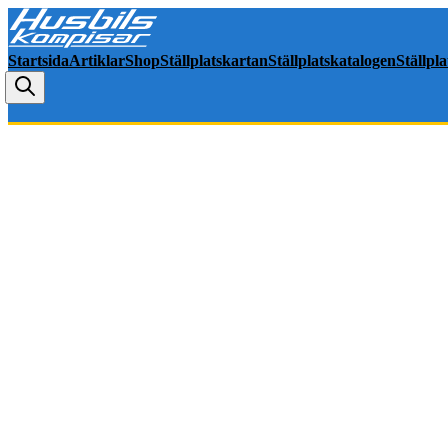
Startsida
Artiklar
Shop
Ställplatskartan
Ställplatskatalogen
Ställpl