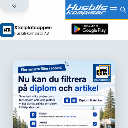
Ställplatsappen
Husbilskompisar AB
Logga in för att få full tillgång till alla funktioner!