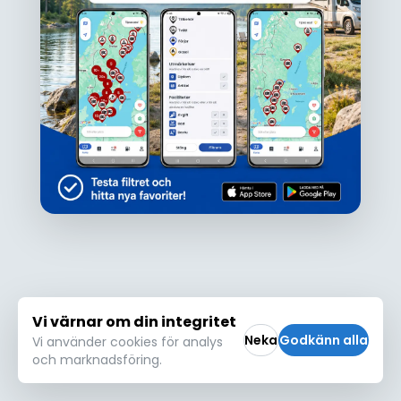
Ojdå!
Den här platsen hittades inte eller kunde
inte läsas in korrekt. Vänligen försök igen
Försök igen
Vi värnar om din integritet
Neka
Godkänn alla
Vi använder cookies för analys
och marknadsföring.