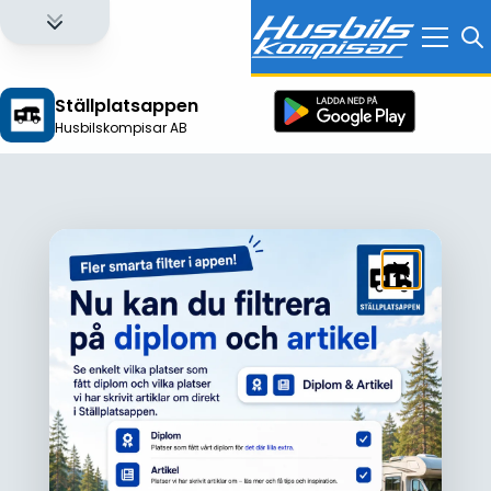
Ställplatsappen
Husbilskompisar AB
Logga in för att få full tillgång till alla funktioner!