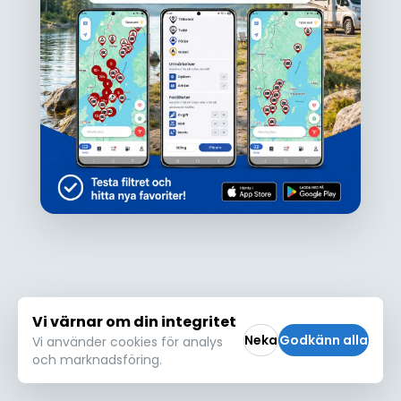
Ojdå!
Den här platsen hittades inte eller kunde
inte läsas in korrekt. Vänligen försök igen
Försök igen
Vi värnar om din integritet
Neka
Godkänn alla
Vi använder cookies för analys
och marknadsföring.