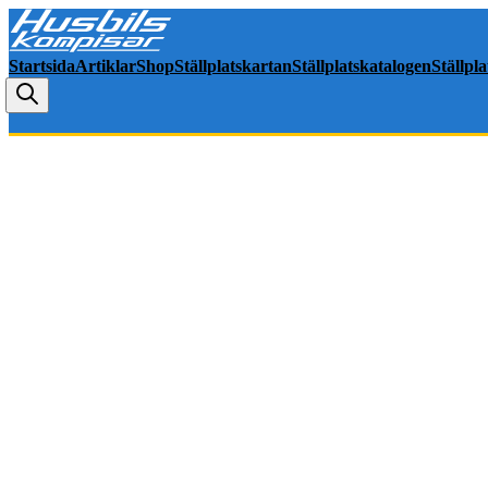
Startsida
Artiklar
Shop
Ställplatskartan
Ställplatskatalogen
Ställpl