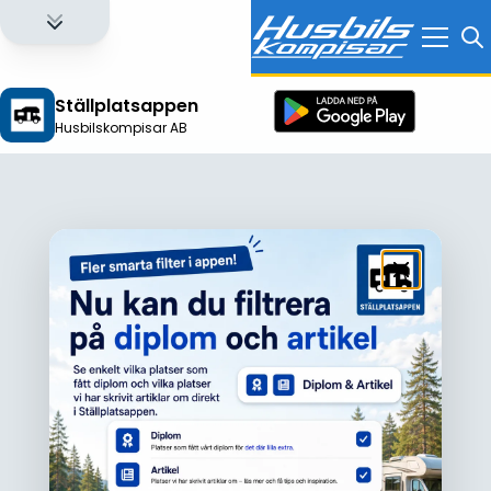
Ställplatsappen
Husbilskompisar AB
Logga in för att få full tillgång till alla funktioner!