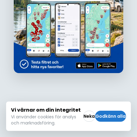
Ojdå!
Den här platsen hittades inte eller kunde
inte läsas in korrekt. Vänligen försök igen
Försök igen
Vi värnar om din integritet
Neka
Godkänn alla
Vi använder cookies för analys
och marknadsföring.