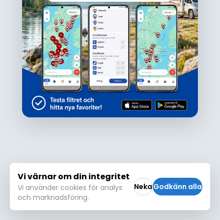
Ojdå!
Den här platsen hittades inte eller kunde
inte läsas in korrekt. Vänligen försök igen
Försök igen
Vi värnar om din integritet
Neka
Godkänn alla
Vi använder cookies för analys
och marknadsföring.