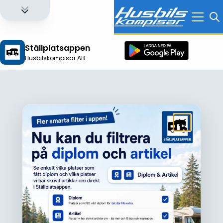
Ställplatsappen
Husbilskompisar AB
Logga in för att få full tillgång till alla funktioner!