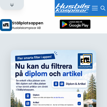
Ställplatsappen
Husbilskompisar AB
Logga in för att få full tillgång till alla funktioner!