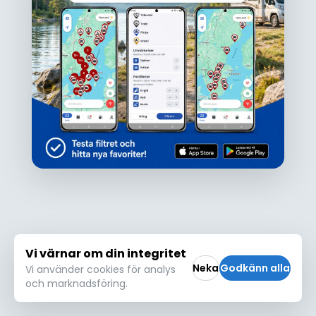
Ojdå!
Den här platsen hittades inte eller kunde
inte läsas in korrekt. Vänligen försök igen
Försök igen
Vi värnar om din integritet
Neka
Godkänn alla
Vi använder cookies för analys
och marknadsföring.