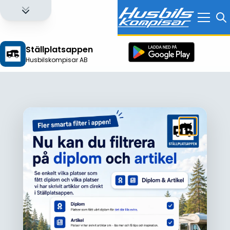
Ställplatsappen
Husbilskompisar AB
Logga in för att få full tillgång till alla funktioner!