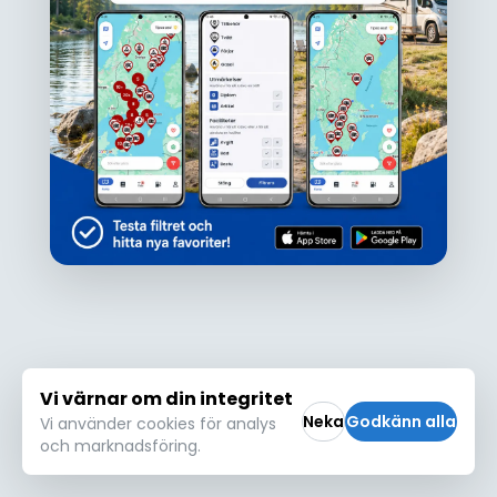
Ojdå!
Den här platsen hittades inte eller kunde
inte läsas in korrekt. Vänligen försök igen
Försök igen
Vi värnar om din integritet
Neka
Godkänn alla
Vi använder cookies för analys
och marknadsföring.