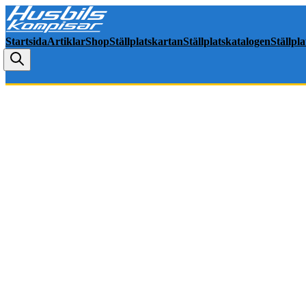
Startsida
Artiklar
Shop
Ställplatskartan
Ställplatskatalogen
Ställpl