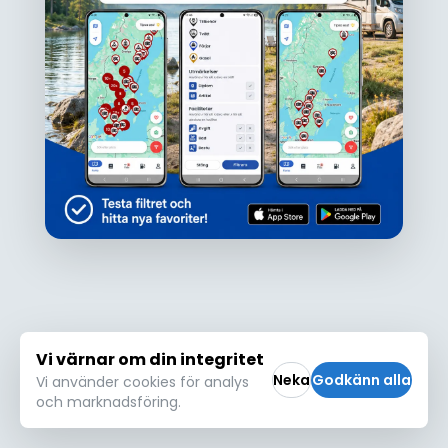
Ojdå!
Den här platsen hittades inte eller kunde
inte läsas in korrekt. Vänligen försök igen
Försök igen
Vi värnar om din integritet
Neka
Godkänn alla
Vi använder cookies för analys
och marknadsföring.