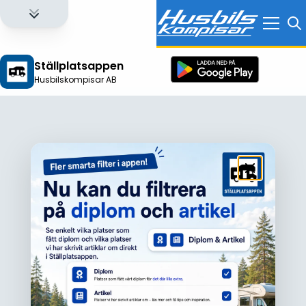
Ställplatsappen
Husbilskompisar AB
Logga in för att få full tillgång till alla funktioner!