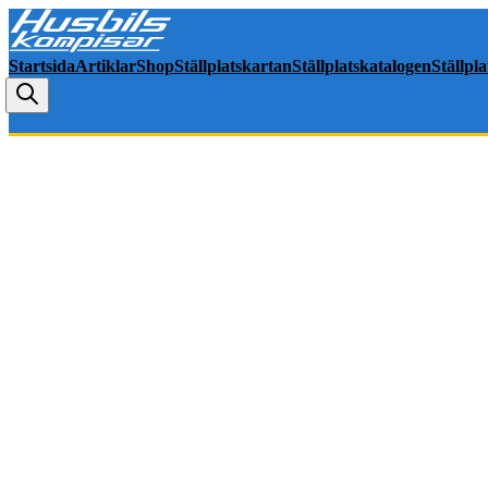
Startsida
Artiklar
Shop
Ställplatskartan
Ställplatskatalogen
Ställpl