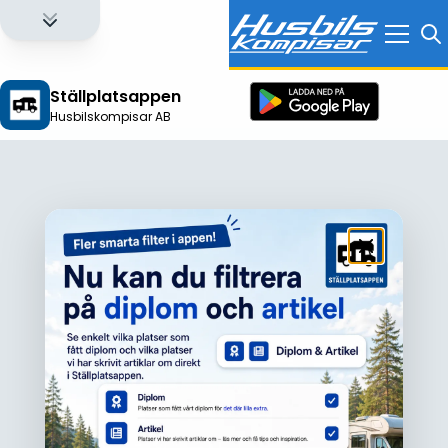
Ställplatsappen
Husbilskompisar AB
Logga in för att få full tillgång till alla funktioner!