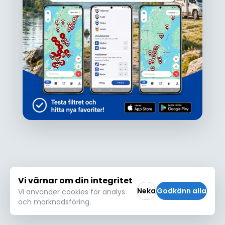
Ojdå!
Den här platsen hittades inte eller kunde
inte läsas in korrekt. Vänligen försök igen
Försök igen
Vi värnar om din integritet
Neka
Godkänn alla
Vi använder cookies för analys
och marknadsföring.