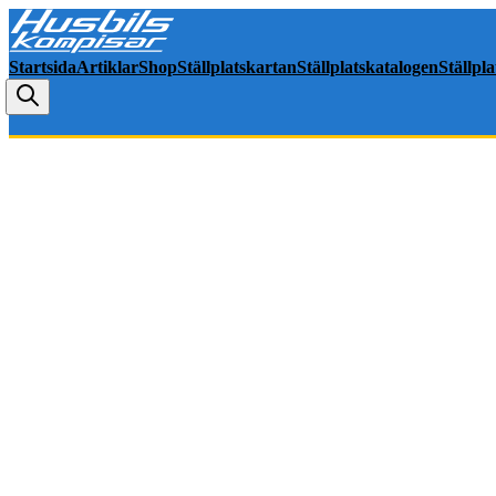
Startsida
Artiklar
Shop
Ställplatskartan
Ställplatskatalogen
Ställpl