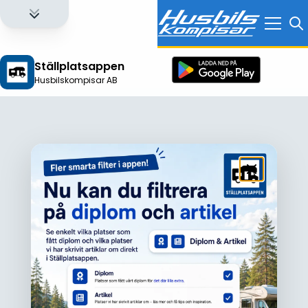
Ställplatsappen
Husbilskompisar AB
Logga in för att få full tillgång till alla funktioner!