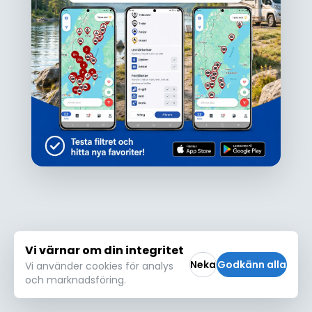
Ojdå!
Den här platsen hittades inte eller kunde
inte läsas in korrekt. Vänligen försök igen
Försök igen
Vi värnar om din integritet
Neka
Godkänn alla
Vi använder cookies för analys
och marknadsföring.