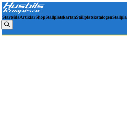
Startsida
Artiklar
Shop
Ställplatskartan
Ställplatskatalogen
Ställpl