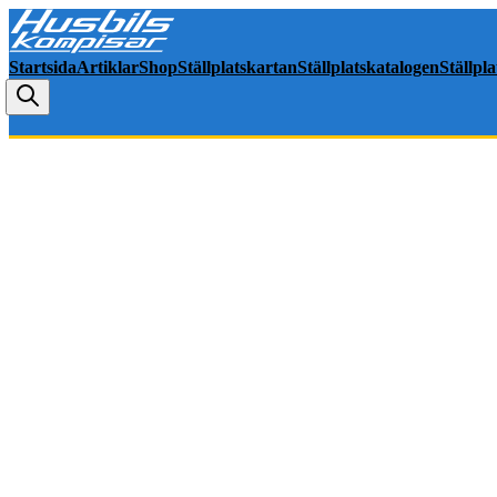
Startsida
Artiklar
Shop
Ställplatskartan
Ställplatskatalogen
Ställpl