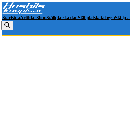
Startsida
Artiklar
Shop
Ställplatskartan
Ställplatskatalogen
Ställpl