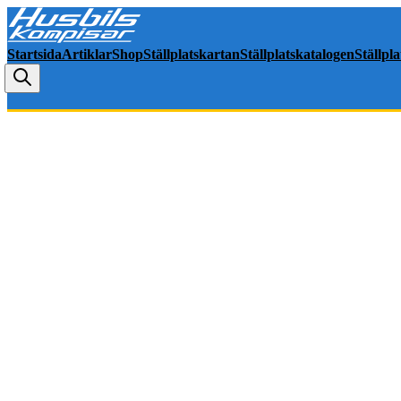
Startsida
Artiklar
Shop
Ställplatskartan
Ställplatskatalogen
Ställpl