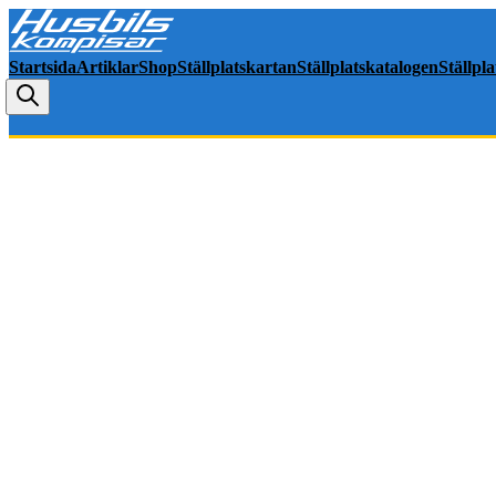
Startsida
Artiklar
Shop
Ställplatskartan
Ställplatskatalogen
Ställpl