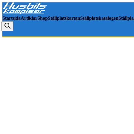
Startsida
Artiklar
Shop
Ställplatskartan
Ställplatskatalogen
Ställpl