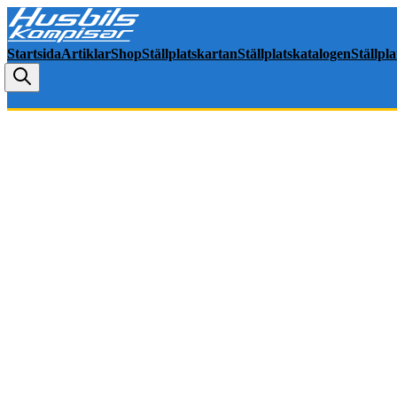
Startsida
Artiklar
Shop
Ställplatskartan
Ställplatskatalogen
Ställpl