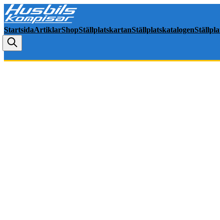
Startsida
Artiklar
Shop
Ställplatskartan
Ställplatskatalogen
Ställpl