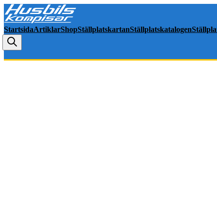
Startsida
Artiklar
Shop
Ställplatskartan
Ställplatskatalogen
Ställpl