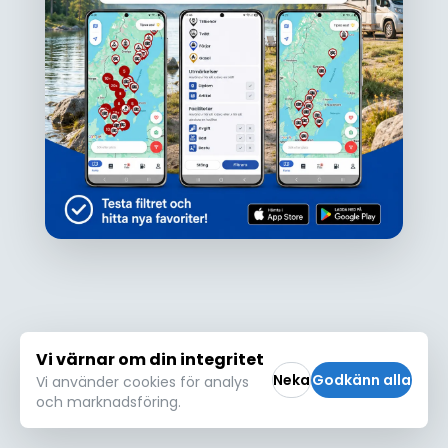
Ojdå!
Den här platsen hittades inte eller kunde
inte läsas in korrekt. Vänligen försök igen
Försök igen
Vi värnar om din integritet
Neka
Godkänn alla
Vi använder cookies för analys
och marknadsföring.