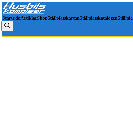
Startsida
Artiklar
Shop
Ställplatskartan
Ställplatskatalogen
Ställpl