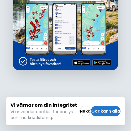
Ojdå!
Den här platsen hittades inte eller kunde
inte läsas in korrekt. Vänligen försök igen
Försök igen
Vi värnar om din integritet
Neka
Godkänn alla
Vi använder cookies för analys
och marknadsföring.