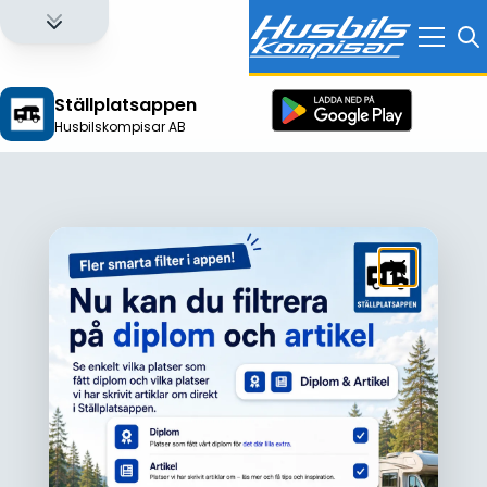
Ställplatsappen
Husbilskompisar AB
Logga in för att få full tillgång till alla funktioner!