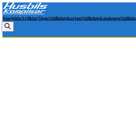
Startsida
Artiklar
Shop
Ställplatskartan
Ställplatskatalogen
Ställpl