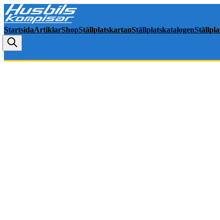
Startsida
Artiklar
Shop
Ställplatskartan
Ställplatskatalogen
Ställpl