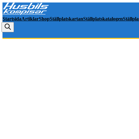
Startsida
Artiklar
Shop
Ställplatskartan
Ställplatskatalogen
Ställpl