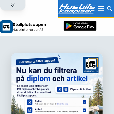
Ställplatsappen
Husbilskompisar AB
Logga in för att få full tillgång till alla funktioner!