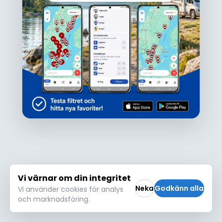
Ojdå!
Den här platsen hittades inte eller kunde
inte läsas in korrekt. Vänligen försök igen
Försök igen
Vi värnar om din integritet
Neka
Godkänn alla
Vi använder cookies för analys
och marknadsföring.