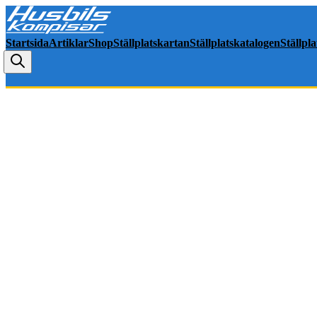
Startsida
Artiklar
Shop
Ställplatskartan
Ställplatskatalogen
Ställpl