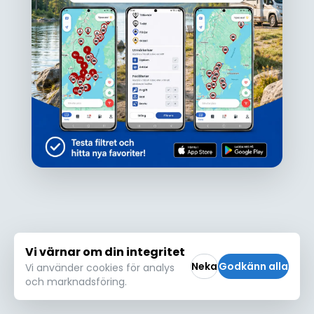
Ojdå!
Den här platsen hittades inte eller kunde
inte läsas in korrekt. Vänligen försök igen
Försök igen
Vi värnar om din integritet
Neka
Godkänn alla
Vi använder cookies för analys
och marknadsföring.