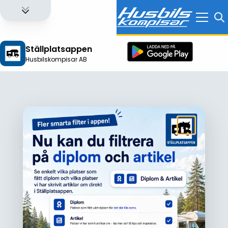
Ställplatsappen
Husbilskompisar AB
Logga in för att få full tillgång till alla funktioner!