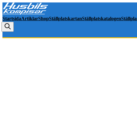
Startsida
Artiklar
Shop
Ställplatskartan
Ställplatskatalogen
Ställpl