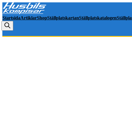
Startsida
Artiklar
Shop
Ställplatskartan
Ställplatskatalogen
Ställpl